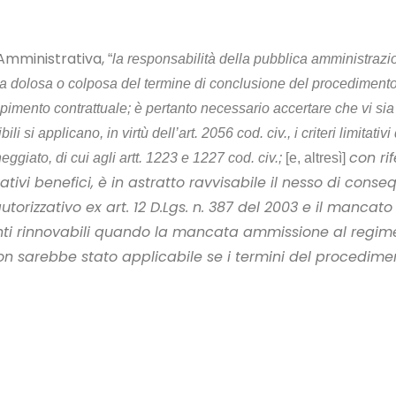
 Amministrativa,
“
la responsabilità della pubblica amministrazion
a dolosa o colposa del termine di conclusione del procedimento, h
imento contrattuale; è pertanto necessario accertare che vi sia 
i si applicano, in virtù dell’art. 2056 cod. civ., i criteri limitat
con ri
eggiato, di cui agli artt. 1223 e 1227 cod. civ.;
[e, altresì]
ativi benefici, è in astratto ravvisabile il nesso di cons
rizzativo ex art. 12 D.Lgs. n. 387 del 2003 e il mancato 
fonti rinnovabili quando la mancata ammissione al regim
 sarebbe stato applicabile se i termini del procedimento