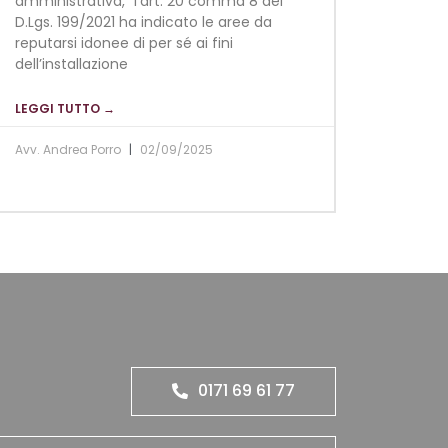
amministrativa, “l’art. 20 comma 8 del
D.Lgs. 199/2021 ha indicato le aree da
reputarsi idonee di per sé ai fini
dell’installazione
LEGGI TUTTO →
Avv. Andrea Porro
02/09/2025
0171 69 61 77