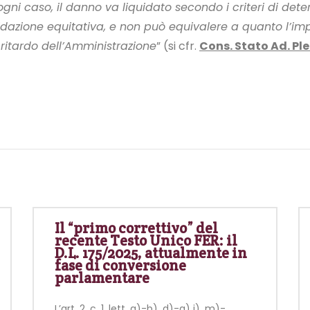
n ogni caso, il danno va liquidato secondo i criteri di d
iquidazione equitativa, e non può equivalere a quanto l’
l ritardo dell’Amministrazione
” (si cfr.
Cons. Stato Ad. Plen
Il “primo correttivo” del
recente Testo Unico FER: il
D.L. 175/2025, attualmente in
fase di conversione
parlamentare
L’art. 2, c. 1, lett. a)-b), d)-g) i), m)-