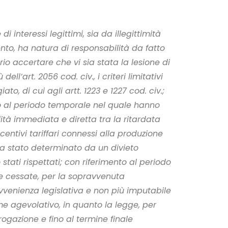
 interessi legittimi, sia da illegittimità
to, ha natura di responsabilità da fatto
io accertare che vi sia stata la lesione di
ll’art. 2056 cod. civ., i criteri limitativi
o, di cui agli artt. 1223 e 1227 cod. civ.;
ento al periodo temporale nel quale hanno
alità immediata e diretta tra la ritardata
centivi tariffari connessi alla produzione
ia stato determinato da un divieto
ati rispettati; con riferimento al periodo
e cessate, per la sopravvenuta
avvenienza legislativa e non più imputabile
e agevolativo, in quanto la legge, per
rogazione e fino al termine finale