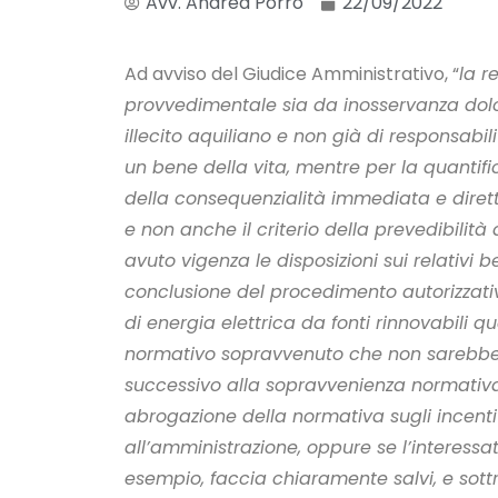
Avv. Andrea Porro
22/09/2022
Ad avviso del Giudice Amministrativo, “
la r
provvedimentale sia da inosservanza dolo
illecito aquiliano e non già di responsabi
un bene della vita, mentre per la quantificaz
della consequenzialità immediata e diretta e
e non anche il criterio della prevedibilità
avuto vigenza le disposizioni sui relativi b
conclusione del procedimento autorizzat
di energia elettrica da fonti rinnovabili
normativo sopravvenuto che non sarebbe st
successivo alla sopravvenienza normativa
abrogazione della normativa sugli incentiv
all’amministrazione, oppure se l’interess
esempio, faccia chiaramente salvi, e sottra