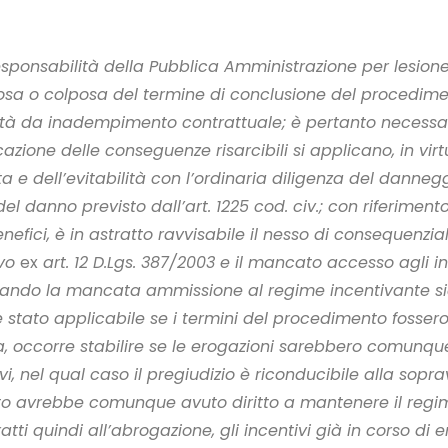
esponsabilità della Pubblica Amministrazione per lesione di
sa o colposa del termine di conclusione del procedimen
lità da inadempimento contrattuale; è pertanto necessar
ione delle conseguenze risarcibili si applicano, in virtù de
 dell’evitabilità con l’ordinaria diligenza del danneggiat
 del danno previsto dall’art. 1225 cod. civ.; con riferim
enefici, è in astratto ravvisabile il nesso di consequenzi
ivo
ex
art. 12 D.Lgs. 387/2003 e il mancato accesso agli in
 quando la mancata ammissione al regime incentivante s
ato applicabile se i termini del procedimento fossero st
, occorre stabilire se le erogazioni sarebbero comunqu
i, nel qual caso il pregiudizio è riconducibile alla sopr
ato avrebbe comunque avuto diritto a mantenere il regim
tti quindi all’abrogazione, gli incentivi già in corso di e